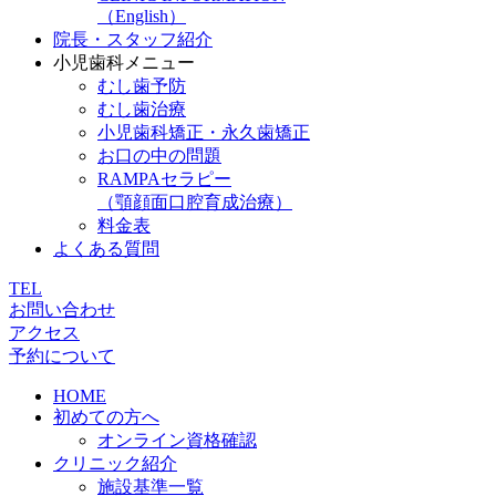
（English）
院長・スタッフ紹介
小児歯科メニュー
むし歯予防
むし歯治療
小児歯科矯正・永久歯矯正
お口の中の問題
RAMPAセラピー
（顎顔面口腔育成治療）
料金表
よくある質問
TEL
お問い合わせ
アクセス
予約について
HOME
初めての方へ
オンライン資格確認
クリニック紹介
施設基準一覧