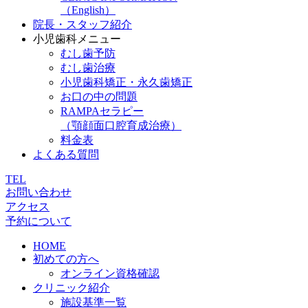
（English）
院長・スタッフ紹介
小児歯科メニュー
むし歯予防
むし歯治療
小児歯科矯正・永久歯矯正
お口の中の問題
RAMPAセラピー
（顎顔面口腔育成治療）
料金表
よくある質問
TEL
お問い合わせ
アクセス
予約について
HOME
初めての方へ
オンライン資格確認
クリニック紹介
施設基準一覧